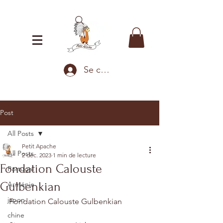
Se connecter
Post
All Posts
Petit Apache
All Posts
2 déc. 2023
1 min de lecture
Fondation Calouste
Portugal
Gulbenkian
Arménie
japon
Fondation Calouste Gulbenkian
chine