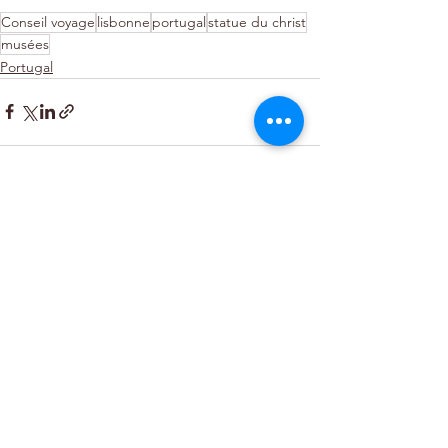
Conseil voyage
lisbonne
portugal
statue du christ
musées
Portugal
Voir tout
Posts récents